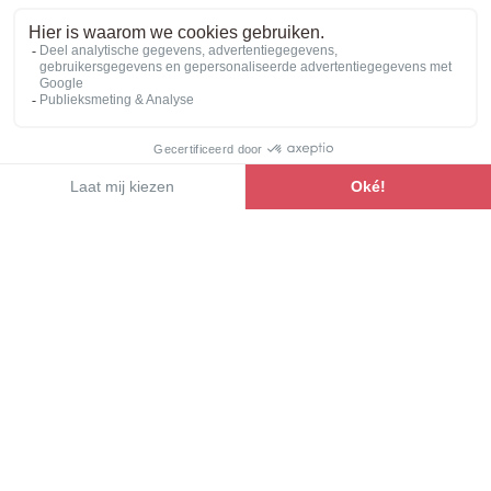
slaapplaatsen hebben een speciale inrichting, waarin
alles is uitgedacht om een optimaal comfort,
maximale opbergruimte en een zeer aangename
woonruimte te bieden. Hun prijzen zijn net zo
geoptimaliseerd als hun interieurindeling, zodat u in
Het assortiment bekijken
alle vrijheid de weg op kunt.
Gecontroleerd en
gecertificeerd