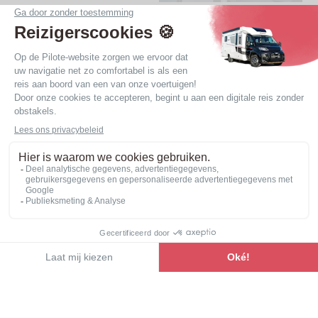
De voordelen van campers met
2 slaapplaatsen
Onze speciaal voor alleen of met zijn tweeën
reizende mensen ontworpen campers met 2
slaapplaatsen hebben een speciale inrichting, waarin
alles is uitgedacht om een optimaal comfort,
maximale opbergruimte en een zeer aangename
woonruimte te bieden. Hun prijzen zijn net zo
geoptimaliseerd als hun interieurindeling, zodat u in
alle vrijheid de weg op kunt.
Het assortiment bekijken