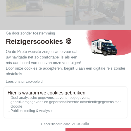
De voordelen van campers met
2 slaapplaatsen
Onze speciaal voor alleen of met zijn tweeën
reizende mensen ontworpen campers met 2
slaapplaatsen hebben een speciale inrichting, waarin
alles is uitgedacht om een optimaal comfort,
maximale opbergruimte en een zeer aangename
woonruimte te bieden. Hun prijzen zijn net zo
geoptimaliseerd als hun interieurindeling, zodat u in
alle vrijheid de weg op kunt.
Het assortiment bekijken