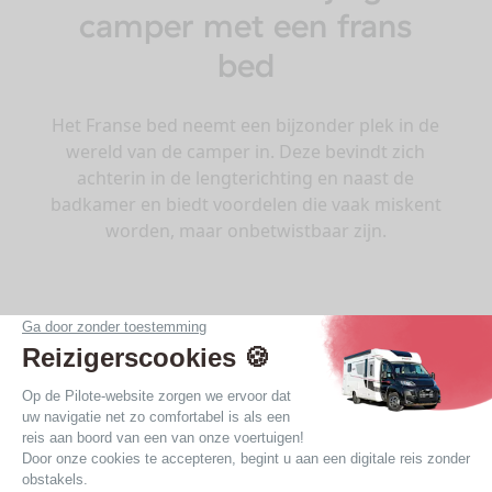
camper met een frans
bed
Het Franse bed neemt een bijzonder plek in de
wereld van de camper in. Deze bevindt zich
achterin in de lengterichting en naast de
badkamer en biedt voordelen die vaak miskent
worden, maar onbetwistbaar zijn.