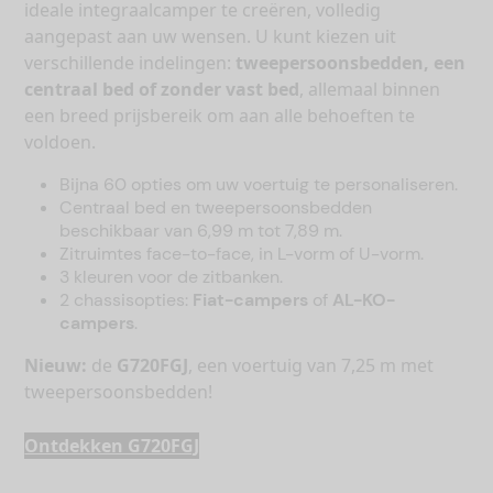
ideale integraalcamper te creëren, volledig
aangepast aan uw wensen. U kunt kiezen uit
verschillende indelingen:
tweepersoonsbedden, een
centraal bed of zonder vast bed
, allemaal binnen
een breed prijsbereik om aan alle behoeften te
voldoen.
Bijna 60 opties om uw voertuig te personaliseren.
Centraal bed en tweepersoonsbedden
beschikbaar van 6,99 m tot 7,89 m.
Zitruimtes face-to-face, in L-vorm of U-vorm.
3 kleuren voor de zitbanken.
2 chassisopties:
Fiat-campers
of
AL-KO-
campers
.
Nieuw:
de
G720FGJ
, een voertuig van 7,25 m met
tweepersoonsbedden!
Ontdekken G720FGJ