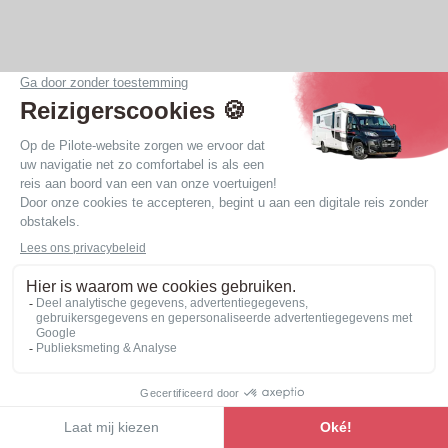
Ergonomie en volume
Onze nieuwe
integraalcampers
staan bekend om
de kwaliteit van hun indelingen en de ergonomie van
de vloer. De doorgang in onze integraals wordt
vergemakkelijkt door het ontbreken van opstapjes in
de leefruimtes. Met 2 meter hoogte in de
woonruimte geniet u van een ruime, volumineuze en
comfortabele leefomgeving.
Gemakkelijke circulatie in het voertuig: u kunt
elkaar passeren in de hele woonruimte.
Het assortiment bekijken
Evenwichtige volumes: geen ruimte wordt
opgeofferd, zelfs niet in compacte voertuigen.