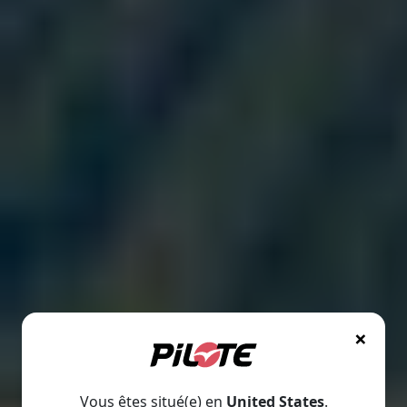
×
Vous êtes situé(e) en
United States
.