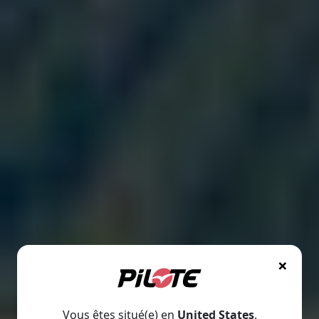
×
Vous êtes situé(e) en
United States
.