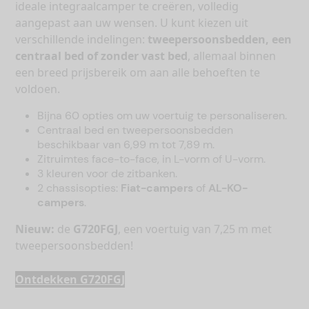
ideale integraalcamper te creëren, volledig
aangepast aan uw wensen. U kunt kiezen uit
verschillende indelingen:
tweepersoonsbedden, een
centraal bed of zonder vast bed
, allemaal binnen
een breed prijsbereik om aan alle behoeften te
voldoen.
Bijna 60 opties om uw voertuig te personaliseren.
Centraal bed en tweepersoonsbedden
beschikbaar van 6,99 m tot 7,89 m.
Zitruimtes face-to-face, in L-vorm of U-vorm.
3 kleuren voor de zitbanken.
2 chassisopties:
Fiat-campers
of
AL-KO-
campers
.
Nieuw:
de
G720FGJ
, een voertuig van 7,25 m met
tweepersoonsbedden!
Ontdekken G720FGJ