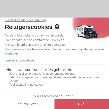
Ergonomie en volume
Onze nieuwe
integraalcampers
staan bekend om
de kwaliteit van hun indelingen en de ergonomie van
de vloer. De doorgang in onze integraals wordt
vergemakkelijkt door het ontbreken van opstapjes in
de leefruimtes. Met 2 meter hoogte in de
woonruimte geniet u van een ruime, volumineuze en
comfortabele leefomgeving.
Gemakkelijke circulatie in het voertuig: u kunt
elkaar passeren in de hele woonruimte.
Het assortiment bekijken
Evenwichtige volumes: geen ruimte wordt
opgeofferd, zelfs niet in compacte voertuigen.