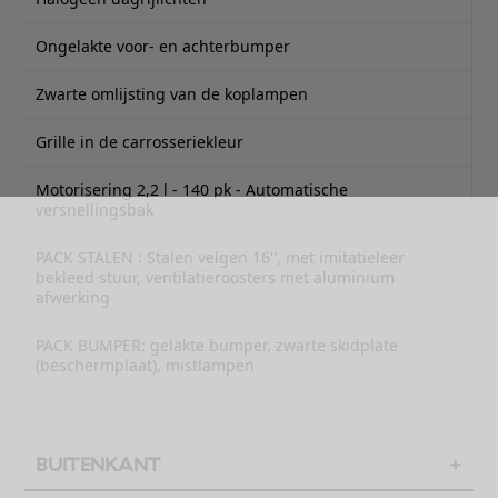
Ongelakte voor- en achterbumper
Zwarte omlijsting van de koplampen
Grille in de carrosseriekleur
Motorisering 2,2 l - 140 pk - Automatische
versnellingsbak
PACK STALEN : Stalen velgen 16'', met imitatieleer
bekleed stuur, ventilatieroosters met aluminium
afwerking
PACK BUMPER: gelakte bumper, zwarte skidplate
(beschermplaat), mistlampen
BUITENKANT