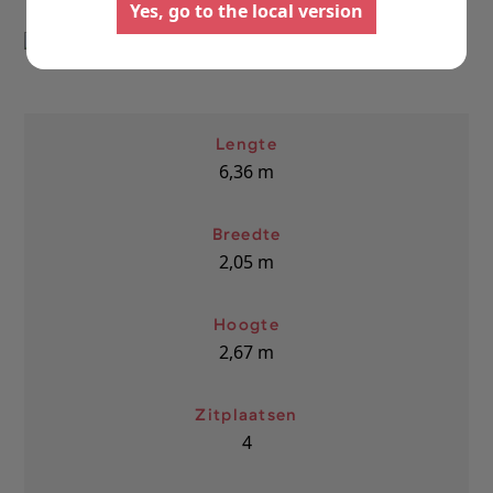
Yes, go to the local version
Lengte
6,36
m
Breedte
2,05
m
Hoogte
2,67
m
Zitplaatsen
4