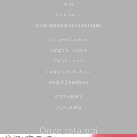
Vans
Campervans
Onze speciale aanbiedingen
Campers Évidence
Campers Freedom
Vans Freedom
Campervans Évidence
Hulp bij aankoop
Onze dealers
Onze catalogi
Onze catalogi