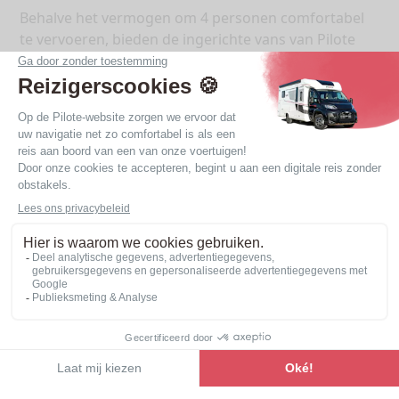
Behalve het vermogen om 4 personen comfortabel
te vervoeren, bieden de ingerichte vans van Pilote
met 4 geregistreerde zitplaatsen eveneens een
riante en gezellige zithoek.