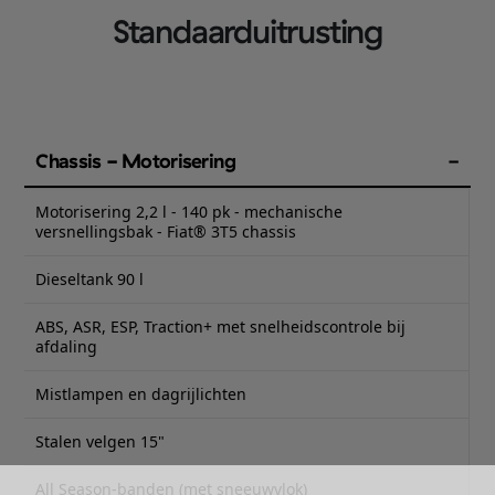
Standaarduitrusting
Chassis - Motorisering
Motorisering 2,2 l - 140 pk - mechanische
versnellingsbak - Fiat® 3T5 chassis
Dieseltank 90 l
ABS, ASR, ESP, Traction+ met snelheidscontrole bij
afdaling
Mistlampen en dagrijlichten
Stalen velgen 15"
All Season-banden (met sneeuwvlok)