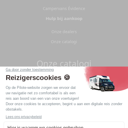
Campervans Évidence
Hulp bij aankoop
Onze dealers
Onze catalogi
Onze catalogi
Download de Pilote 2026-catalogi.
Download