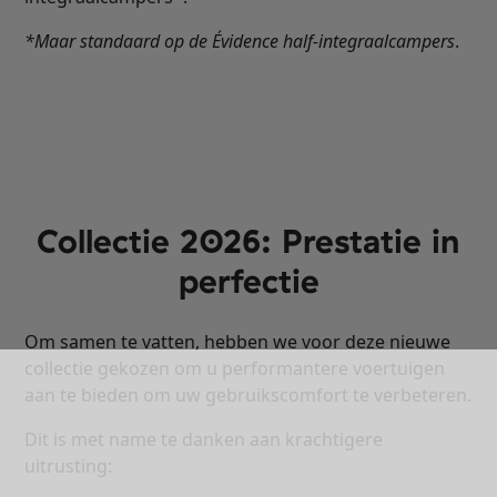
*Maar standaard op de Évidence half-integraalcampers
.
Collectie 2026: Prestatie in
perfectie
Om samen te vatten, hebben we voor deze nieuwe
collectie gekozen om u performantere voertuigen
aan te bieden om uw gebruikscomfort te verbeteren.
Dit is met name te danken aan krachtigere
uitrusting: