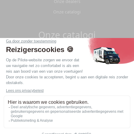
Onze dealers
Onze catalogi
Onze catalogi
Download de Pilote 2026-catalogi.
Download
Juridische kennisgeving
Privacybeleid
Website made by
web agency Nantes LATELIER