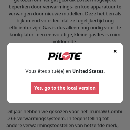
beperken door verwarmings- en koelapparatuur te
vervangen door nieuwe modellen. Deze hebben als
bijkomend voordeel dat ze tegelijkertijd nog
efficiënter zijn! Gas is dus alleen nog nodig voor de
kookplaten: een eenvoudige, kleine gasfles is ruim
voldoende.
×
Vous êtes situé(e) en
United States
.
Yes, go to the local version
Een hybride verwarming
Dit jaar hebben we gekozen voor het Truma® Combi
D 6E verwarmingssysteem. In tegenstelling tot
andere verwarmingstoestellen van hetzelfde merk,