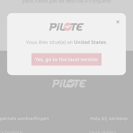
Vous n’avez pas de véhicule à comparer.
×
Vous êtes situé(e) en
United States
.
Yes, go to the local version
speciale aanbiedingen
Hulp bij aankoop
s Évidence
Onze dealers