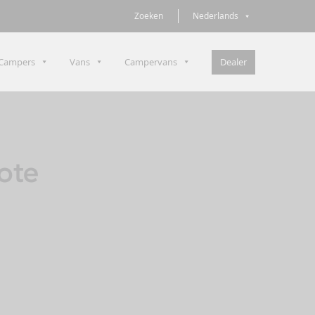
Zoeken
Nederlands
Dealer
Campers
Vans
Campervans
ote