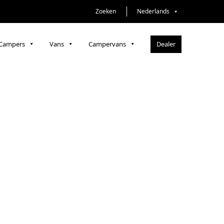
Zoeken
Nederlands
Dealer
Campers
Vans
Campervans