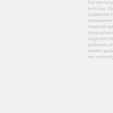
Met een leng
pure luxe. V
slaapkamer m
opbouwdeur 
maximale opb
integraalcam
uitgeruste k
badkamer, en
bedden garan
een onnavolg