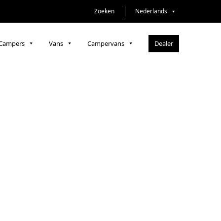
Zoeken
Nederlands
Dealer
Campers
Vans
Campervans